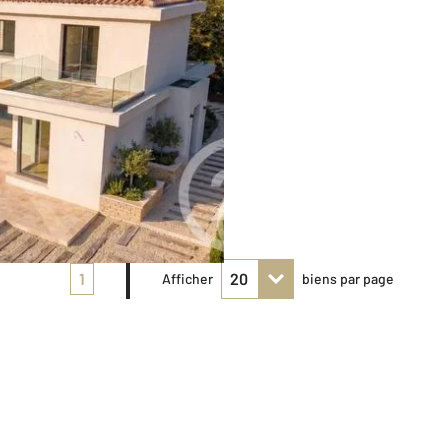
1
Afficher
biens par page