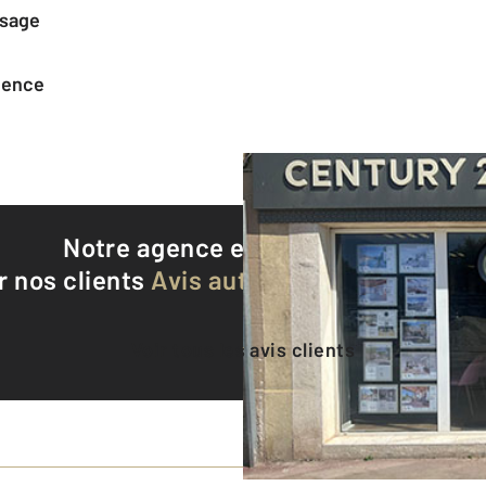
ssage
agence
Notre agence est notée
9,5/10
r nos clients
Avis authentifiés par Qualite
Voir tous les avis clients