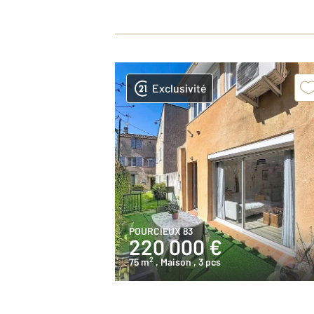
Exclusivité
POURCIEUX 83
220 000 €
2
75 m
, Maison
, 3 pcs