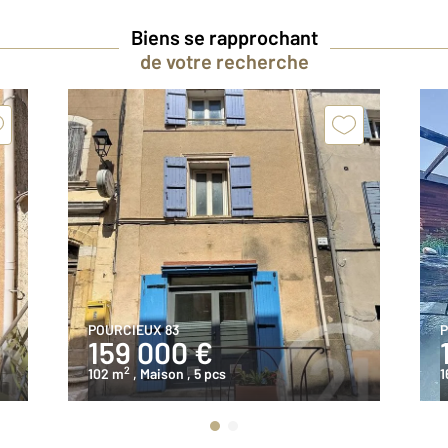
Biens se rapprochant
de votre recherche
POURCIEUX 83
P
159 000 €
2
102 m
, Maison
, 5 pcs
1