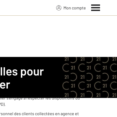
Mon compte
ENTURY 21.
er
ées à caractère personnel de ses clients
er s’engage à respecter les dispositions du
PD).
ersonnel des clients collectées en agence et