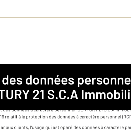
 pour l’agence CENTURY 21 S.C.A Immobilier
gence immobilière franchisée membre du réseau de franchise C
URY 21 S.C.A Immobili
èrement indépendante est amenée à collecter et traiter des donn
t des données à caractère personnel, CENTURY 21 S.C.A Immobili
16 relatif à la protection des données à caractère personnel (RG
quer aux clients, l’usage qui est opéré des données à caractère p