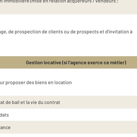
n immobilière (mise en relation acquéreurs / vendeurs ;
e, de prospection de clients ou de prospects et d’invitation à
Gestion locative (si l’agence exerce ce métier)
eur proposer des biens en location
t de bail et la vie du contrat
idats
rance