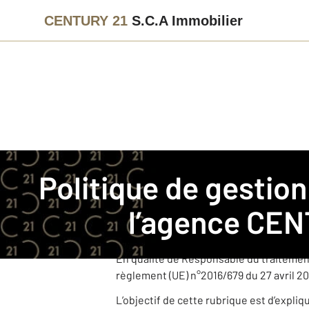
CENTURY 21
S.C.A Immobilier
Immobilier
Politique de gestion des données personnelles
Politique de gestion des données personnelles pour
CENTURY 21 S.C.A Immobilier est une a
l’agence
CENT
Cette agence, juridiquement et financi
dans le cadre de ses activités.
En qualité de Responsable du traitemen
règlement (UE) n°2016/679 du 27 avril 20
L’objectif de cette rubrique est d’expli