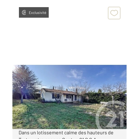
Exclusivité
TRETS 13
2
75 m
, 3 pièces
Ref : 7590
Maison à vendre
420 000 €
Visiter le site dédié
Dans un lotissement calme des hauteurs de