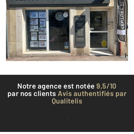
CENTURY 21 S.C.A Immobilier
46 rue Jean Jaurès
TRETS - 13530
Envoyer un message
Téléphoner à l'agence
Notre agence est notée
9,5/10
par nos clients
Avis authentifiés par
Qualitelis
Voir tous les avis clients