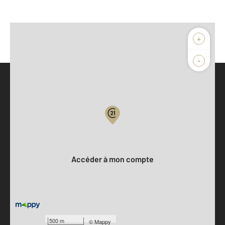
+
-
Parlons de vous, parlons biens
Votre compte :
Accéder à mon compte
500 m
©
Mappy