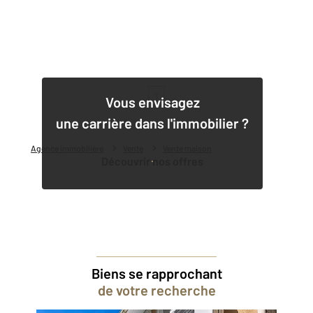
1
Vous envisagez
une carrière dans l'immobilier ?
Agence immobilière
Vente
Vente maison
Découvrir nos offres
Biens se rapprochant
de votre recherche