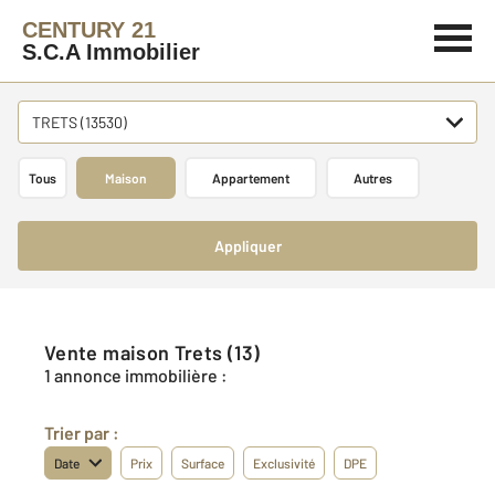
CENTURY 21
S.C.A Immobilier
TRETS (13530)
Tous
Maison
Appartement
Autres
Appliquer
Vente maison Trets (13)
1 annonce immobilière :
Trier par :
Date
Prix
Surface
Exclusivité
DPE