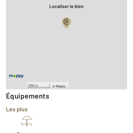
Localiser le bien
Vue globale
2
Surface totale : 47 m
2
Surface habitable : 47 m
Type d'appartement : T1
er
Étage : 1
Nombre de pièces : 2
[Voir le détail]
Année construction : 1930
500 m
©
Mappy
Équipements
Les plus