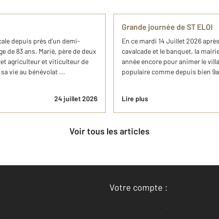
Grande journée de ST ELOI
ocale depuis près d'un demi-
En ce mardi 14 Juillet 2026 aprè
âge de 83 ans. Marié, père de deux
cavalcade et le banquet, la mair
t agriculteur et viticulteur de
année encore pour animer le villa
a vie au bénévolat ...
populaire comme depuis bien 9ans
24 juillet 2026
Lire plus
Voir tous les articles
Votre compte :
Accéder à mon compte