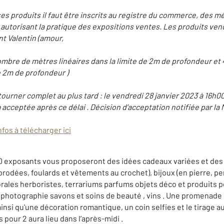
ses produits il faut être inscrits au registre du commerce, des mé
 autorisant la pratique des expositions ventes. Les produits ven
nt Valentin (amour,
nombre de mètres linéaires dans la limite de 2m de profondeur et
 2m de profondeur )
ourner complet au plus tard : le vendredi 28 janvier 2023 à 16h0
cceptée après ce délai . Décision d’acceptation notifiée par la M
nfos à télécharger ici
0 exposants vous proposeront des idées cadeaux variées et des c
brodées, foulards et vêtements au crochet), bijoux (en pierre, pe
ales herboristes, terrariums parfums objets déco et produits p
 photographie savons et soins de beauté , vins . Une promenade
nsi qu'une décoration romantique, un coin selfies et le tirage a
pour 2 aura lieu dans l’après-midi .