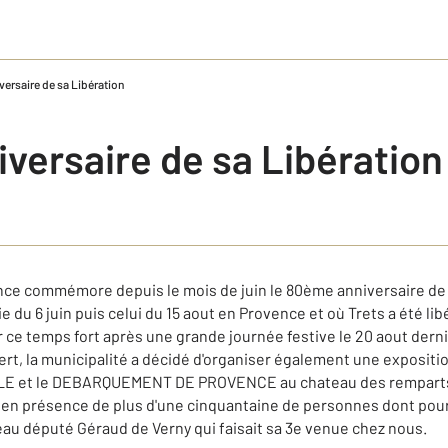
ersaire de sa Libération
versaire de sa Libération
nce commémore depuis le mois de juin le 80ème anniversaire de 
u 6 juin puis celui du 15 aout en Provence et où Trets a été lib
r ce temps fort après une grande journée festive le 20 aout dern
ert, la municipalité a décidé d'organiser également une exposit
et le DEBARQUEMENT DE PROVENCE au chateau des remparts. L
n présence de plus d'une cinquantaine de personnes dont pour u
eau député Géraud de Verny qui faisait sa 3e venue chez nous.