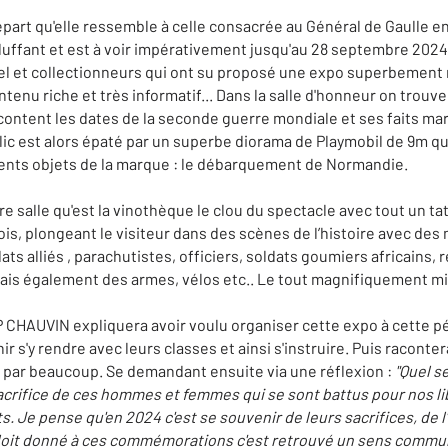
part qu'elle ressemble à celle consacrée au Général de Gaulle en 20
bluffant et est à voir impérativement jusqu'au 28 septembre 202
rel et collectionneurs qui ont su proposé une expo superbement
tenu riche et très informatif... Dans la salle d'honneur on trouve
content les dates de la seconde guerre mondiale et ses faits ma
blic est alors épaté par un superbe diorama de Playmobil de 9m q
érents objets de la marque : le débarquement de Normandie.
re salle qu'est la vinothèque le clou du spectacle avec tout un tat
ois, plongeant le visiteur dans des scènes de l’histoire avec de
s alliés , parachutistes, officiers, soldats goumiers africains, 
 mais également des armes, vélos etc.. Le tout magnifiquement mi
P CHAUVIN expliquera avoir voulu organiser cette expo à cette 
nir s'y rendre avec leurs classes et ainsi s'instruire. Puis racon
 par beaucoup. Se demandant ensuite via une réflexion :
"Quel s
rifice de ces hommes et femmes qui se sont battus pour nos liber
. Je pense qu'en 2024 c'est se souvenir de leurs sacrifices, de l'
 doit donné à ces commémorations c'est retrouvé un sens commu