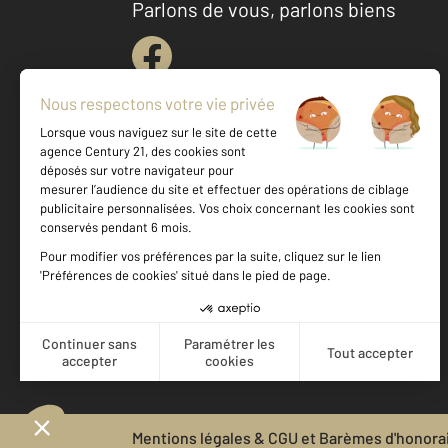
Parlons de vous, parlons biens
Votre agence est notée
Achat
Location
Vente
Gestion
9,5
/
10
9,7/10
Mentions légales & CGU et Barèmes d'honora